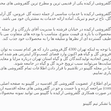
گلفروشی ارکیده یکی از قدیمی ترین و مطرح ترین گلفروشی های محدو
گلفروشی ارکیده با خدمات مناسبی از جمله دسته گل عروس، گل آر
گل، تاج ترحیم و تبریک، آماده ارائه خدمات به مشتریان خود می باشد.
گلفروشی ارکیده در خیابان فرشته با مدیریت آقای بازرگان و از جمله 
محصولات با بازه ی قیمت متنوع، متناسب با بودجه های متفاوت می باشد
طیف گسترده ای از نظرها و سلیقه ها را به محصولات خود جذب کند.
با توجه به اینکه تهران 4300 گل‌فروشی دارد که هر کدام نسبت به توان مالی‌شان پر از انواع گل‌ های لوکس و گران‌ قیمت هستند.
فروش گل و گیاه هم اکنون وارد فضای کسب‌و‌کار اینترنتی هم شده ا
رئیس اتحادیه تولیدکنندگان گل و گیاه استان تهران درباره مزایا و معایب
سایت‌ها می‌توانند سبب ترویج خرید گل و گیاه در جامعه شوند.
ما در مجله گلپینو در تلاشیم با قرار دادن اطلاعات تمام گلفروشی های 
یاری نماییم.
برای اطلاع از عضویت گلفروشی گل اقدسیه در گلپینو به صفحه اصلی سایت گلپ
com) مراجعه کرده و با جست و جو در گلفروشی های محله اقدسیه ازین موضوع آگاه شوید.
در صورت همکاری گلفروشی ارکیده با گلپینو می توانید نمونه محصولات
با تشکر تیم گلپینو