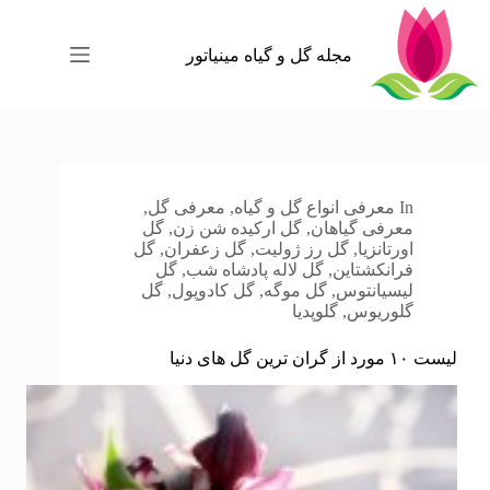
رش
ه
حتوا
مجله گل و گیاه مینیاتور
In
معرفی انواع گل و گیاه
,
معرفی گل
,
معرفی گیاهان
,
گل ارکیده شن زن
,
گل
اورتانزیا
,
گل رز ژولیت
,
گل زعفران
,
گل
فرانکشتاین
,
گل لاله پادشاه شب
,
گل
لیسیانتوس
,
گل موگه
,
گل کادوپول
,
گل
گلوریوس
,
گلوپدیا
لیست ۱۰ مورد از گران ترین گل های دنیا