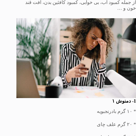
از جمله کمبود آب، بی خوابی، کمبود کافئین بدن، ‌افت قند
خون و …
1- دمنوش ۱
* ۱۰ گرم بادرنجبویه
* ۲۰ گرم علف چای