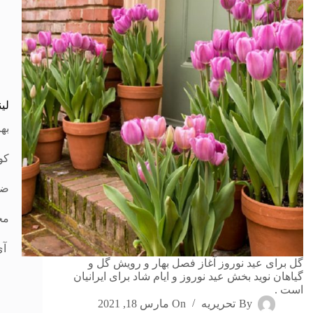
لی
به
کو
ضد
مجل
آی
گل برای عید نوروز آغاز فصل بهار و رویش گل و
گیاهان نوید بخش عید نوروز و ایام شاد برای ایرانیان
است .
By
تحریریه
On
مارس 18, 2021