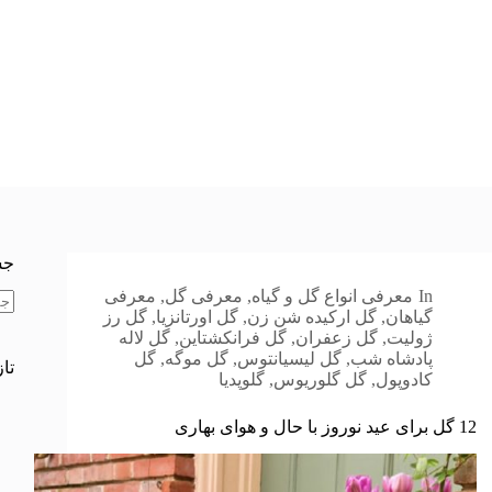
جس
In
معرفی انواع گل و گیاه
,
معرفی گل
,
معرفی
گیاهان
,
گل ارکیده شن زن
,
گل اورتانزیا
,
گل رز
بد
ژولیت
,
گل زعفران
,
گل فرانکشتاین
,
گل لاله
نتی
پادشاه شب
,
گل لیسیانتوس
,
گل موگه
,
گل
تا
کادوپول
,
گل گلوریوس
,
گلوپدیا
12 گل برای عید نوروز با حال و هوای بهاری