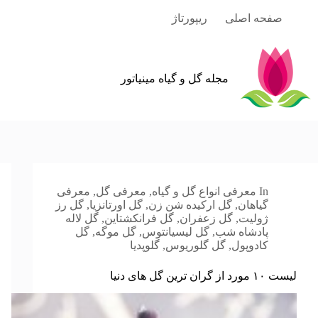
رش
صفحه اصلی
ریپورتاژ
ه
حتوا
مجله گل و گیاه مینیاتور
In
معرفی انواع گل و گیاه
,
معرفی گل
,
معرفی
گیاهان
,
گل ارکیده شن زن
,
گل اورتانزیا
,
گل رز
ژولیت
,
گل زعفران
,
گل فرانکشتاین
,
گل لاله
پادشاه شب
,
گل لیسیانتوس
,
گل موگه
,
گل
کادوپول
,
گل گلوریوس
,
گلوپدیا
لیست ۱۰ مورد از گران ترین گل های دنیا