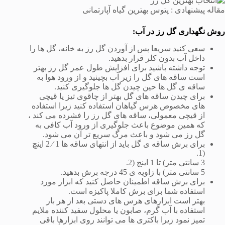
مقاله پیشنهادی : پتوس بهترین گیاه آپارتمانی
روش نگهداری گل رز در آب:
سعی کنید سریعا پس از آوردن گل رز به خانه، گل ها را
داخل آب بدون کلر قرار بدهید.
توجه داشته باشید برای افزایش طول عمر گل رز بهتر
است ساقه های گل را زیر آب بچینید و از ورود هوا به
ساقه ی گل ها حین چیدن گل ها جلوگیری کنید.
برای چیدن ساقه های گل بهتر از چاقوی تیز یا قیچی
های مخصوص هرس گیاهان استفاده کنید زیرا استفاده
از قیچی معمولی، ساقه های گل رز را فشرده می کند ،
که همین موضوع باعث جلوگیری از ورود آب کافی به
گل رز می شود و باعث مرگ سریع تر آن می شود.
برای برش ساقه ی گل باید از انتهای ساقه ها 1 ⁄ 2 اینچ
(1.
3 سانتی متر) تا 1 اینچ (2.
5 سانتی متر) با زاویه ی 45 درجه برش بدهید.
برای برش ساقه اطمینان حاصل کنید که ابزار مورد
استفاده شما برای برش کاملا پاکیزه است.
بهتر است ابزارهای هرس های دستی بعد از هر بار
استفاده با آب گرم، صابون یا محلول سفید کننده ملایم
تمیز نمود زیرا باکتری ها می توانند روی ابزارها باقی