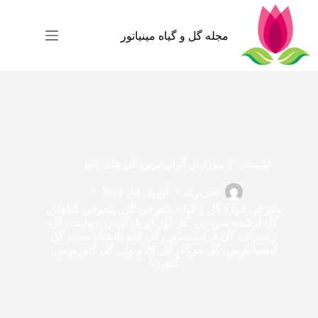
رش
ه
حتوا
مجله گل و گیاه مینیاتور
لیست ۱۰ مورد از گران ترین گل های دنیا
تحریریه
آوریل 14, 2021
معرفی انواع گل و گیاه
,
معرفی گل
,
معرفی گیاهان
,
گل ارکیده شن زن
,
گل اورتانزیا
,
گل رز ژولیت
,
گل
زعفران
,
گل فرانکشتاین
,
گل لاله پادشاه شب
,
گل
لیسیانتوس
,
گل موگه
,
گل کادوپول
,
گل گلوریوس
,
گلوپدیا