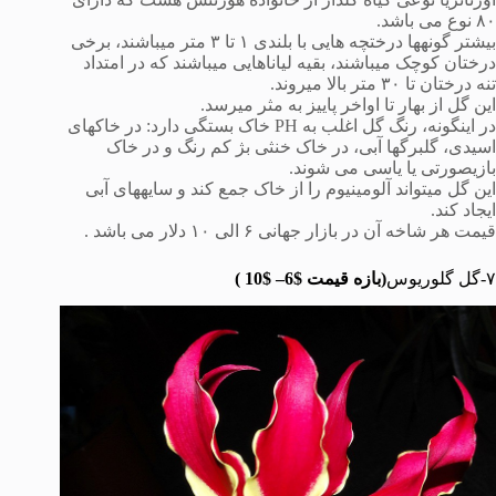
۸۰ نوع می باشد.
بیشتر گونهها درختچه هایی با بلندی ۱ تا ۳ متر میباشند، برخی
درختان کوچک میباشند، بقیه لیاناهایی میباشند که در امتداد
تنه درختان تا ۳۰ متر بالا میروند.
این گل از بهار تا اواخر پاییز به مثر میرسد.
در اینگونه، رنگ گل اغلب به PH خاک بستگی دارد: در خاکهای
اسیدی، گلبرگها آبی، در خاک خنثی بژ کم رنگ و در خاک
بازیصورتی یا یاسی می شوند.
این گل میتواند آلومینیوم را از خاک جمع کند و سایههای آبی
ایجاد کند.
قیمت هر شاخه آن در بازار جهانی ۶ الی ١٠ دلار می باشد .
۷-گل گلوریوس
(بازه قیمت
$6
– $10 )