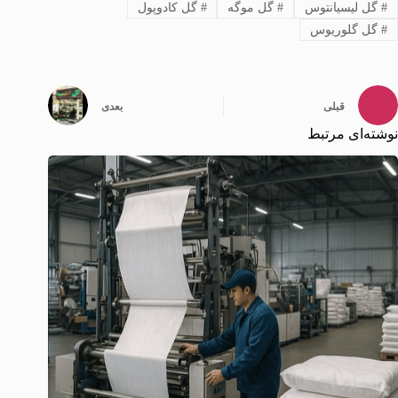
#
گل لیسیانتوس
#
گل موگه
#
گل کادوپول
#
گل گلوریوس
قبلی
بعدی
نوشته‌ای مرتبط