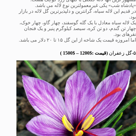
«پادشاه شب» یکی غیرمعمولترین نوع لاله می باشد.
در قدیم این لاله سیاه، گرانترین و دلپذیرترین گل لاله در بازار
بود.
یک لاله سیاه معادل با یک گله گوسفند، چهار گاو، چهار خوک،
چهار تن گندم، دو تن کره، سیصد کیلوگرم پنیر و یک فنجان
نقرهای بود.
اما امروزه قیمت یک شاخه از این گل ۱۵ تا ۲۰ دلار می باشد.
۵-گل زعفران
(قیمت :$1200 – $1500 )