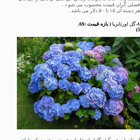
فصلی گران قیمت محسوب می شو د .
هر دسته آن ۱۵ تا ۵۰ دلار می باشد .
۸-گل اورتانزیا
( بازه قیمت :$6.
5)
اورتانزیا نوعی گیاه گلدار از خانواده هورتنس هست که دارای